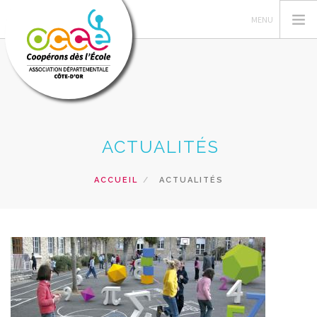
L'OCCE21
ACTUALITÉS
FEDERATION OCCE
GERER LA COOPERATIVE
ACCUEIL
ACTUALITÉS
ESPACE PEDAGOGIQUE
BIBLIOTHEQUE
SERVICES
ACCÈS RÉSERVÉ
RECHERCHER