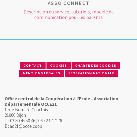
ASSO CONNECT
Description du service, tutoriels, modèle de
communication pour les parents
CONTACT
COOKIES
CHARTE DES COOKIES
MENTIONS LÉGALES
FÉDÉRATION NATIONALE
Office central de la Coopération à l'Ecole - Association
Départementale OCCE21
1 rue Bernard Courtois
21000 Dijon
T : 03 80 45 50 46 | 06 52 17 71 30
E : ad21@occe.coop