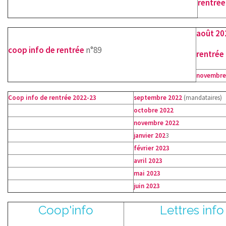
rentrée
août 20
coop info de rentrée
n°89
rentrée
novembre
Coop info de rentrée 2022-23
septembre 2022
(mandataires)
octobre 2022
novembre 2022
janvier 202
3
février 2023
avril 2023
mai 2023
juin 2023
Coop'info
Lettres info