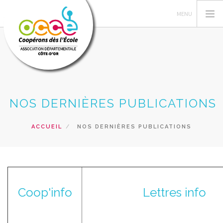
L'OCCE21
NOS DERNIÈRES PUBLICATIONS
FEDERATION OCCE
GERER LA COOPERATIVE
ACCUEIL
NOS DERNIÈRES PUBLICATIONS
ESPACE PEDAGOGIQUE
BIBLIOTHEQUE
SERVICES
ACCÈS RÉSERVÉ
Coop'info
Lettres info
RECHERCHER