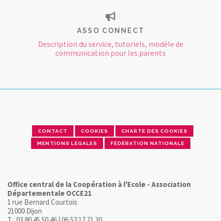
ASSO CONNECT
Description du service, tutoriels, modèle de
communication pour les parents
CONTACT
COOKIES
CHARTE DES COOKIES
MENTIONS LÉGALES
FÉDÉRATION NATIONALE
Office central de la Coopération à l'Ecole - Association
Départementale OCCE21
1 rue Bernard Courtois
21000 Dijon
T : 03 80 45 50 46 | 06 52 17 71 30