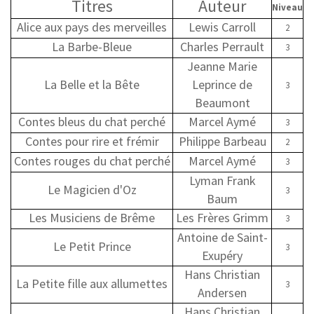
Titres
Auteur
CONTACT
Niveau
Alice aux pays des merveilles
Lewis Carroll
2
La Barbe-Bleue
Charles Perrault
3
Jeanne Marie
La Belle et la Bête
Leprince de
3
Beaumont
Contes bleus du chat perché
Marcel Aymé
3
Contes pour rire et frémir
Philippe Barbeau
2
Contes rouges du chat perché
Marcel Aymé
3
Lyman Frank
Le Magicien d'Oz
3
Baum
Les Musiciens de Brême
Les Frères Grimm
3
Antoine de Saint-
Le Petit Prince
3
Exupéry
Hans Christian
La Petite fille aux allumettes
3
Andersen
Hans Christian