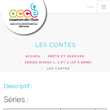
LES CONTES
L'OCCE21
FEDERATION OCCE
ACCUEIL
PRÊTS ET SERVICES
GERER LA COOPERATIVE
SÉRIES NIVEAU 1, 2 ET 3 (CP À 6ÈME)
ESPACE PEDAGOGIQUE
LES CONTES
BIBLIOTHEQUE
SERVICES
Descriptif :
ACCÈS RÉSERVÉ
Séries :
RECHERCHER