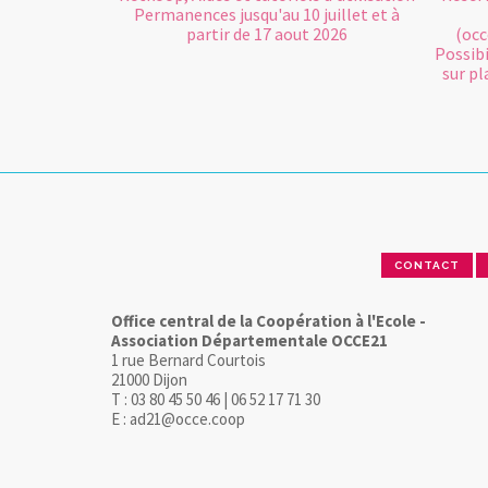
Permanences jusqu'au 10 juillet et à
partir de 17 aout 2026
(occ
Possibi
sur pl
CONTACT
Office central de la Coopération à l'Ecole -
Association Départementale OCCE21
1 rue Bernard Courtois
21000 Dijon
T : 03 80 45 50 46 | 06 52 17 71 30
E : ad21@occe.coop