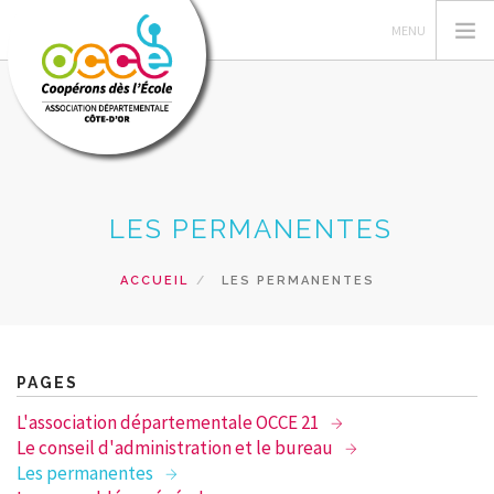
L'OCCE21
LES PERMANENTES
FEDERATION OCCE
GERER LA COOPERATIVE
ACCUEIL
LES PERMANENTES
ESPACE PEDAGOGIQUE
BIBLIOTHEQUE
SERVICES
PAGES
ACCÈS RÉSERVÉ
L'association départementale OCCE 21
Le conseil d'administration et le bureau
RECHERCHER
Les permanentes